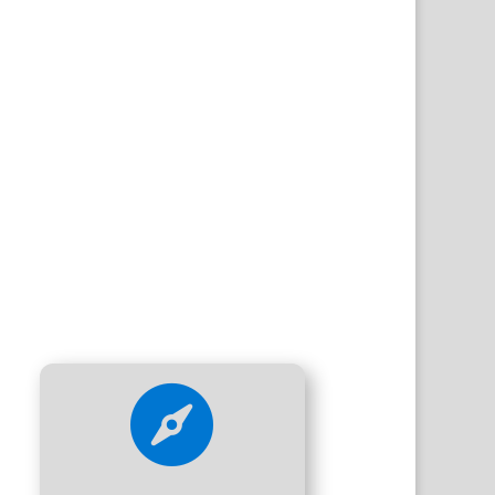

Rundfahrt Waldeck
Haltestellen: Edersee, Markt
Waldeck, Schloss & Hotel