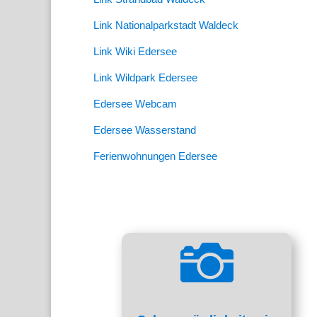
Link Nationalparkstadt Waldeck
Link Wiki Edersee
Link Wildpark Edersee
Edersee Webcam
Edersee Wasserstand
Ferienwohnungen Edersee

Rund um den Edersee
Die schönsten Orte und
Fotomotive