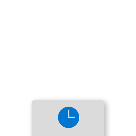

Waldeck Bimmelbahn
Hin- & Rückfahrt, Einzelfahrt,
Ermäßigungen